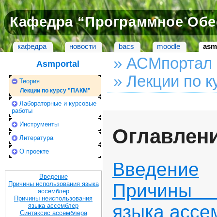
Кафедра “Программное Обе
кафедра
новости
bacs
moodle
asm
» АСМпортал
Asmportal
» Лекции по 
Теория
Лекции по курсу "ПАКМ"
Лабораторные и курсовые
работы
Инструменты
Оглавлен
Литература
О проекте
Введение
Введение
Причины 
Причины использования языка
ассемблер
Причины неиспользования
языка ассе
языка ассемблер
Синтаксис ассемблера