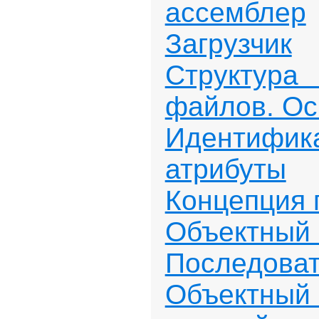
ассемблер
Загрузчик
Структу
файлов. Ос
Идентифи
атрибуты
Концепция 
Объек
Последоват
Объектны