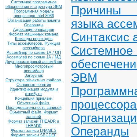
Системное программное
Причины н
обеспечение и структура ЭВМ
Программная модель
процессора Intel 8086
языка ассе
Организация работы памяти
Операнды
Адресация операндов
Синтаксис 
Формат машинных команд
Команды переходов
Типы ассемблеров. Функции
Системно
ассемблера
Ассемблер по схеме 1А / ОП
Ассемблер по схеме 1А / МД
обеспечен
Двухпросмотровый ассемблер
Многопросмотровый
ассемблер
ЭВМ
Загрузчик
Структура объектных файлов.
Основные понятия
Програм
Идентификация модуля и
атрибуты
Концепция привязки
процессора 
Объектный файл.
Последовательность записей
Объектный файл. Формат
Организаци
записей
Формат записей THEADR и
LHEADR
Операнды
Формат записи LNAMES
Формат записи SEGDEF