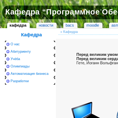
Кафедра “Программное Обе
кафедра
новости
bacs
moodle
asm
» Кафедра
Кафедра
О нас
Абитуриенту
Перед великим умом 
Перед великим серд
Учёба
Гете, Иоганн Вольфган
Олимпиады
Автоматизация бизнеса
Разработки