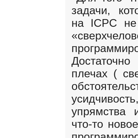
задачи, кот
на ICPC не
«сверхч
программир
Достаточно
плечах ( св
обстоятельс
усидчивост
упрямства 
что-то ново
программиро