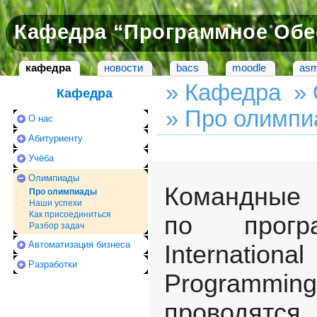
Кафедра “Программное Обе
кафедра
новости
bacs
moodle
asm
» Кафедра
»
Кафедра
» Про олимп
О нас
Абитуриенту
Учёба
Олимпиады
Командные
Про олимпиады
Наши успехи
Как присоединиться
по програ
Разбор задач
Автоматизация бизнеса
Internati
Разработки
Program
проводятс