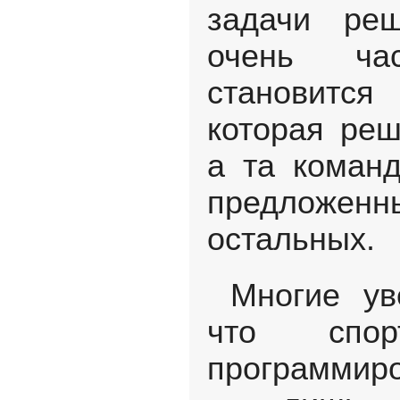
задачи ре
очень час
становитс
которая реш
а та команд
предложенн
остальных.
Многие ув
что спорт
программир