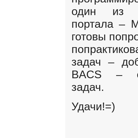
один из р
портала – M
готовы попр
попрактико
задач – до
BACS – си
задач.
Удачи!=)