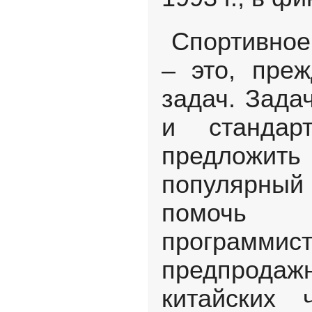
Спортивное
– это, преж
задач. Зада
и стандар
предложи
популярны
помочь 
программис
предпрода
китайских 