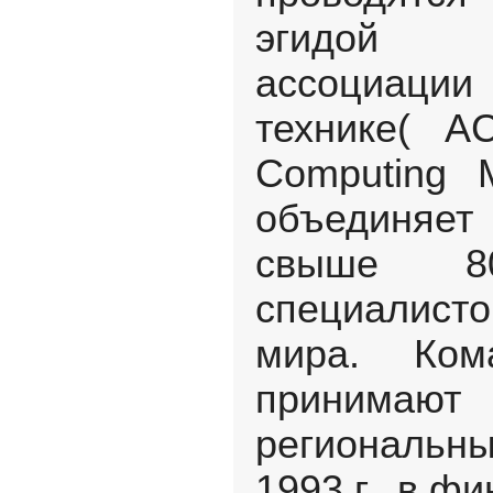
эгидой 
ассоциации 
технике( AC
Computing M
объединяе
свыше 8
специалисто
мира. Ком
принима
региональн
1993 г., в фи