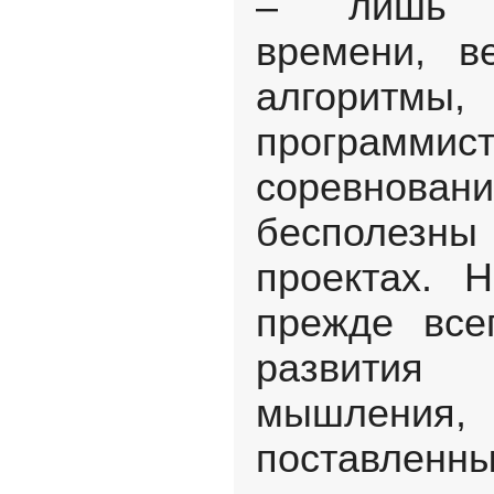
– лишь 
времени, в
алгорит
программ
соревнова
бесполез
проектах. 
прежде всег
развития
мышлени
поставлен